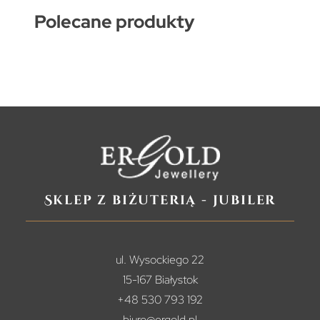
Polecane produkty
Sklep z biżuterią - jubiler
ul. Wysockiego 22
15-167 Białystok
+48 530 793 192
biuro@ergold.pl