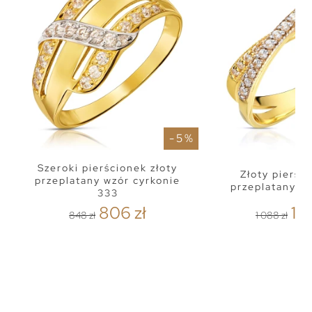
- 5 %
Szeroki pierścionek złoty
Złoty pierśc
przeplatany wzór cyrkonie
przeplatany z
333
806 zł
1 0
848 zł
1 088 zł