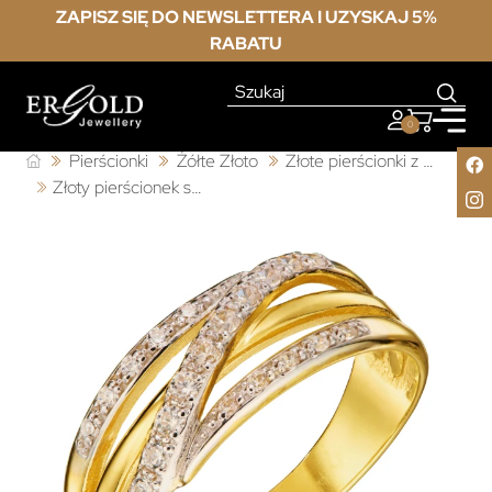
ZAPISZ SIĘ DO NEWSLETTERA I UZYSKAJ 5%
RABATU
0
Pierścionki
Żółte Złoto
Złote pierścionki z cyrkonią
Złoty pierścionek szeroki z białymi kamieniami