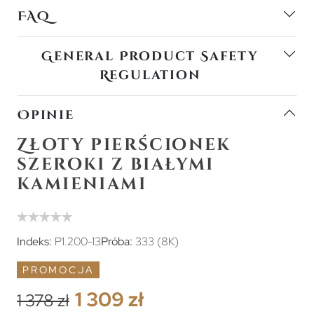
FAQ
General Product Safety
Regulation
Opinie
Złoty pierścionek
szeroki z białymi
kamieniami
Indeks:
P1.200-13
Próba:
333 (8K)
PROMOCJA
1 309 zł
1 378 zł