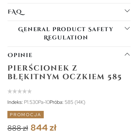
FAQ
General Product Safety
Regulation
Opinie
Pierścionek z
błękitnym oczkiem 585
Indeks:
P1.530Pa-10
Próba:
585 (14K)
PROMOCJA
844 zł
888 zł