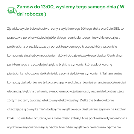
Zamów do 13:00, wyślemy tego samego dnia ( W
dni robocze )
Zjawiskowy pierścionek, stworzony z wyjątkowego żółtego złota o próbie 585, to
prawdziwa perełka w świecie jubilerskiego rzemiosła. Jego niezwykła uroda jest
podkreślona przez błyszczący połysk tego cennego kruszcu, który wspaniale
komponuje się z każdym odcieniem skóry i dodaje niezwykłego blasku. Centralnym
punktem tego arcydzieła jest piękna błękitna cyrkonia, która zdobi koronę
pierścionka, otoczona delikatnie iskrzącymi się białymi cyrkoniami. Ta harmonijna
kompozycja kolorów nie tylko przyciąga wzrok, lecz również emanuje subtelnością i
elegancją. Błękitna cyrkonia, symbolem spokoju i jasności, wspaniale kontrastuje z
żółtym złotem, tworząc efektowny efekt wizualny. Delikatne białe cyrkonie
otaczające główny kamień dodają mu wyjątkowego blasku i rzucają iskry na każdym
kroku. To nie tylko biżuteria, lecz małe dzieło sztuki, które podkreśla indywidualność i
wyrafinowany gust noszącej osoby. Niech ten wyjątkowy pierścionek będzie nie