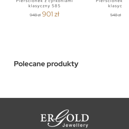
Pierścionek z cyrkoniami
Pierścionek z
klasyczny 585
klasyczn
901 zł
52
948 zł
548 zł
Polecane produkty