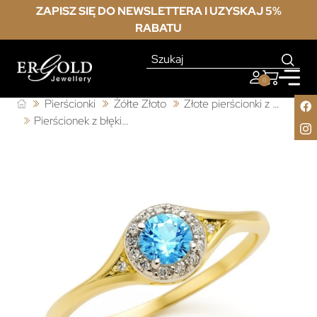
ZAPISZ SIĘ DO NEWSLETTERA I UZYSKAJ 5%
RABATU
0
Pierścionki
Żółte Złoto
Złote pierścionki z cyrkonią
Pierścionek z błękitnym oczkiem 585