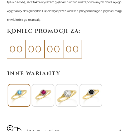
tylko ozdobą, lecz także wyrazem głębokich uczuć i niezapomnianych chwil, a jego
wyjątkowy design będzie Cię cieszyć przez wiele lat, przypominając o pięknie i magii
chwil, które go otaczają.
Koniec promocji za:
00
00
00
00
Inne warianty
Darmowa dostawa
+