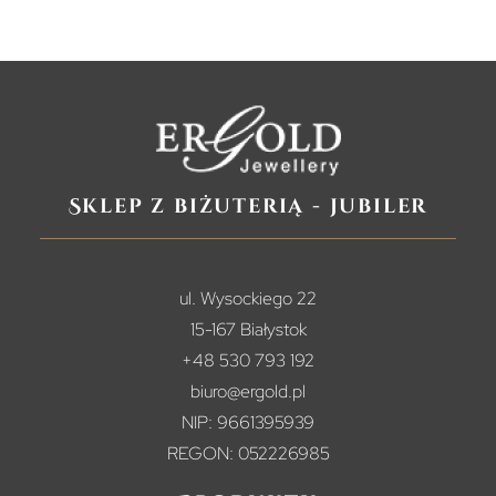
Sklep z biżuterią - jubiler
ul. Wysockiego 22
15-167 Białystok
+48 530 793 192
biuro@ergold.pl
NIP: 9661395939
REGON: 052226985