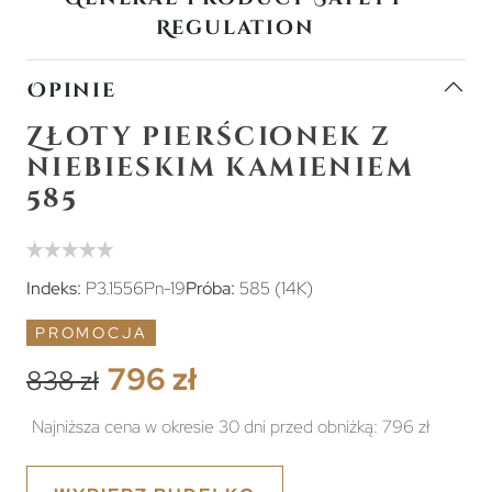
Regulation
Opinie
Złoty pierścionek z
niebieskim kamieniem
585
Indeks:
P3.1556Pn-19
Próba:
585 (14K)
PROMOCJA
796 zł
838 zł
Najniższa cena w okresie 30 dni przed obniżką:
796 zł