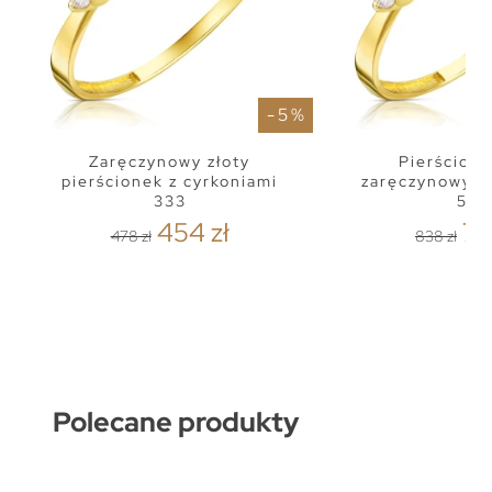
- 5 %
Zaręczynowy złoty
Pierścione
pierścionek z cyrkoniami
zaręczynowy z
333
585
454 zł
79
478 zł
838 zł
Polecane produkty