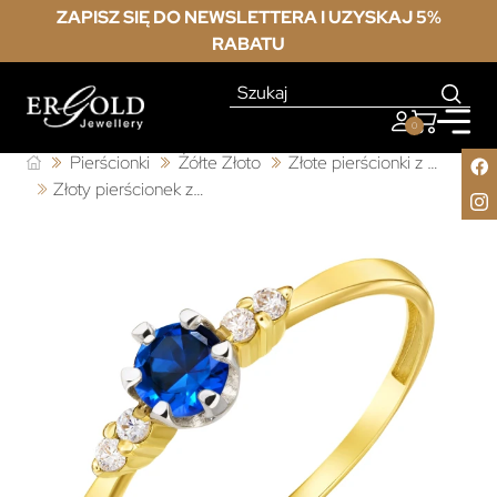
ZAPISZ SIĘ DO NEWSLETTERA I UZYSKAJ 5%
RABATU
0
Pierścionki
Żółte Złoto
Złote pierścionki z cyrkonią
Złoty pierścionek z niebieskim kamieniem 585