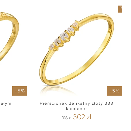
5
%
- 5 %
- 5 %
iałymi
Pierścionek delikatny złoty 333
kamienie
302 zł
318 zł