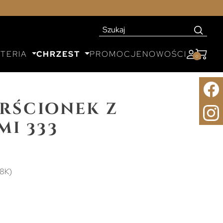
UTERIA
CHRZEST
PROMOCJE
NOWOŚCI
0
erścionek z
i 333
(8K)