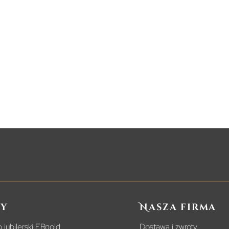
y
Nasza firma
 jubilerski ERgold
Dostawa i zwroty