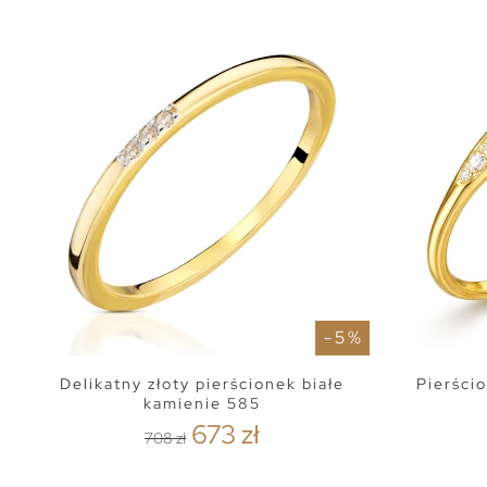
- 5 %
Delikatny złoty pierścionek białe
Pierścio
kamienie 585
673 zł
708 zł