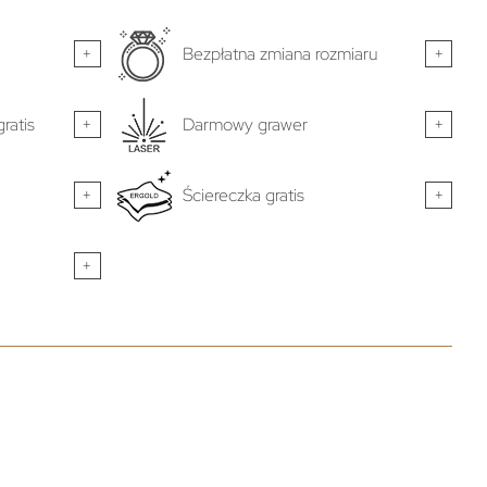
+
Bezpłatna zmiana rozmiaru
+
ratis
+
Darmowy grawer
+
+
Ściereczka gratis
+
+
-