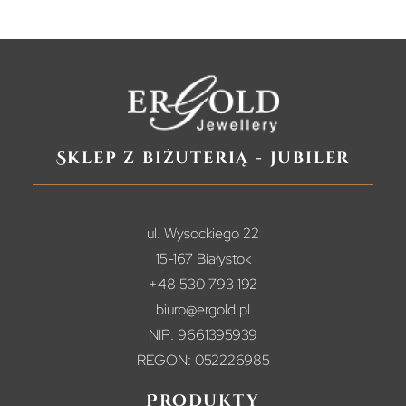
Sklep z biżuterią - jubiler
ul. Wysockiego 22
15-167 Białystok
+48 530 793 192
biuro@ergold.pl
NIP: 9661395939
REGON: 052226985
Produkty