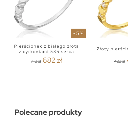
- 5 %
Pierścionek z białego złota
Złoty pierścion
z cyrkoniami 585 serca
682 zł
40
718 zł
428 zł
Polecane produkty