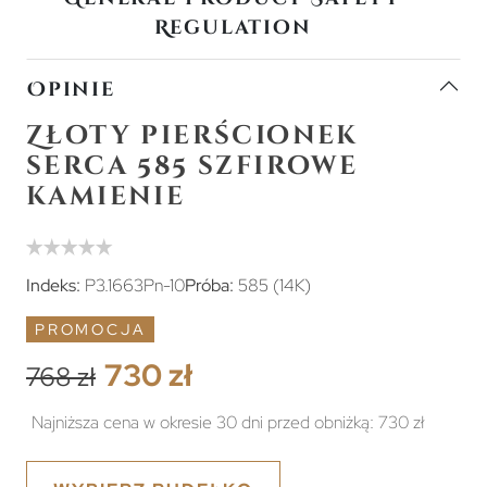
Regulation
Opinie
Złoty pierścionek
serca 585 szfirowe
kamienie
Indeks:
P3.1663Pn-10
Próba:
585 (14K)
PROMOCJA
730 zł
768 zł
Najniższa cena w okresie 30 dni przed obniżką:
730 zł