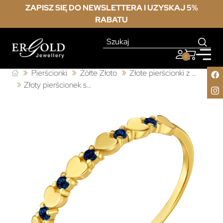
ZAPISZ SIĘ DO NEWSLETTERA I UZYSKAJ 5%
RABATU
0
Pierścionki
Żółte Złoto
Złote pierścionki z cyrkonią
Złoty pierścionek serca 585 szfirowe kamienie