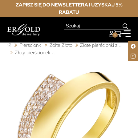
ZAPISZ SIĘ DO NEWSLETTERA I UZYSKAJ 5%
RABATU
0
Pierścionki
Żółte Złoto
Złote pierścionki z cyrkonią
Złoty pierścionek z cyrkoniami próba 333