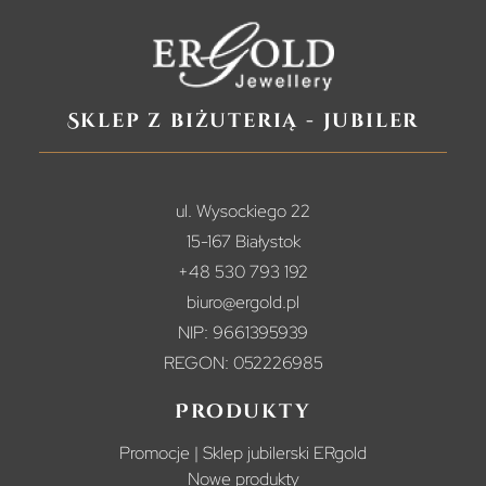
Sklep z biżuterią - jubiler
ul. Wysockiego 22
15-167 Białystok
+48 530 793 192
biuro@ergold.pl
NIP: 9661395939
REGON: 052226985
Produkty
Promocje | Sklep jubilerski ERgold
Nowe produkty