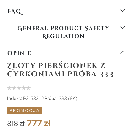
FAQ
General Product Safety
Regulation
Opinie
Złoty pierścionek z
cyrkoniami próba 333
Indeks:
P3.1533-12
Próba:
333 (8K)
PROMOCJA
777 zł
818 zł