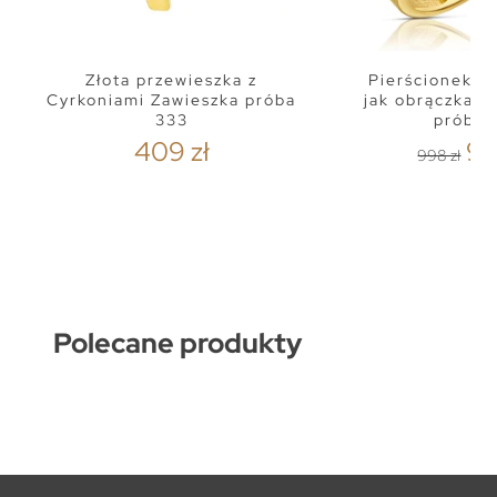
Złota przewieszka z
Pierścionek zł
Cyrkoniami Zawieszka próba
jak obrączka z
333
próba 
409 zł
94
998 zł
Polecane produkty