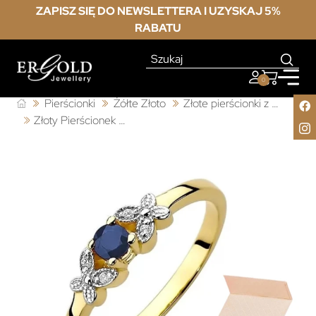
ZAPISZ SIĘ DO NEWSLETTERA I UZYSKAJ 5%
RABATU
0
Pierścionki
Żółte Złoto
Złote pierścionki z szafirem
Złoty Pierścionek 585 z diamentem szafir 0,15ct