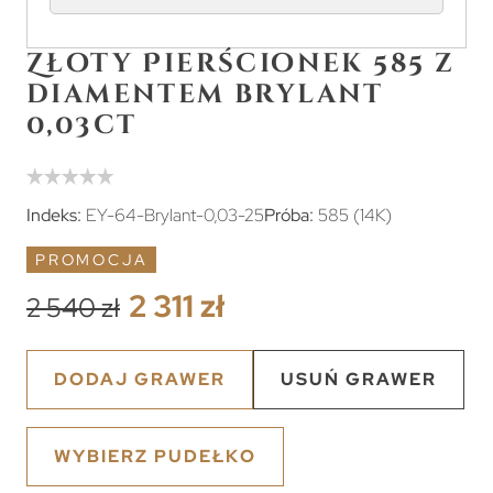
Złoty Pierścionek 585 z
diamentem brylant
0,03ct
Indeks:
EY-64-Brylant-0,03-25
Próba:
585 (14K)
PROMOCJA
2 311 zł
2 540 zł
DODAJ GRAWER
USUŃ GRAWER
WYBIERZ PUDEŁKO