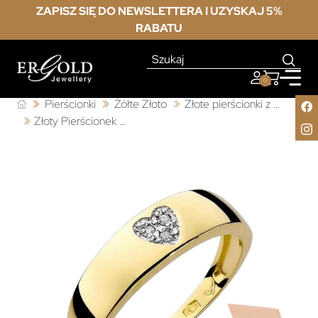
ZAPISZ SIĘ DO NEWSLETTERA I UZYSKAJ 5%
RABATU
0
Pierścionki
Żółte Złoto
Złote pierścionki z brylantem
Złoty Pierścionek 585 z diamentem brylant 0,03ct