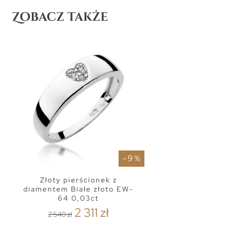
Zobacz także
- 9 %
Złoty pierścionek z
diamentem Białe złoto EW-
64 0,03ct
2 311 zł
2 540 zł