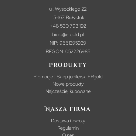
ul. Wysockiego 22
15-167 Białystok
+48 530 793 192
biuro@ergold.pl
NIP: 9661395939
REGON: 052226985
Produkty
Promocje | Sklep jubilerski ERgold
Nowe produkty
Najczęściej kupowane
Nasza firma
Dostawa i zwroty
Regulamin
O nas