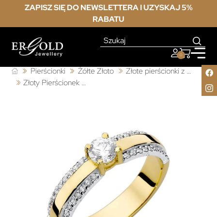
ZAPISZ SIĘ DO NEWSLETTERA I UZYSKAJ 5%
RABATU
0
Pierścionki
Żółte Złoto
Złote pierścionki z brylantem
Złoty Pierścionek 585 z diamentem brylant 0,25ct