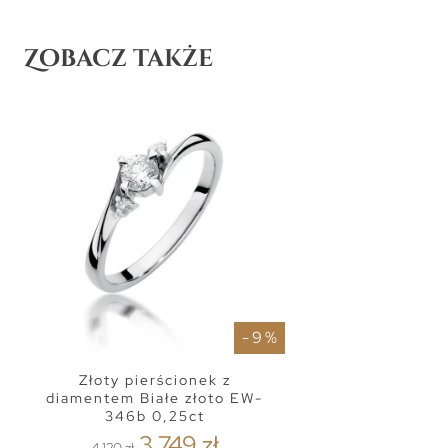
Zobacz także
- 9 %
Złoty pierścionek z
diamentem Białe złoto EW-
346b 0,25ct
3 749 zł