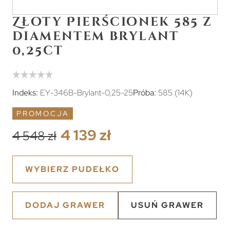
Złoty Pierścionek 585 z
diamentem brylant
0,25ct
Indeks:
EY-346B-Brylant-0,25-25
Próba:
585 (14K)
PROMOCJA
4 139 zł
4 548 zł
WYBIERZ PUDEŁKO
DODAJ GRAWER
USUŃ GRAWER