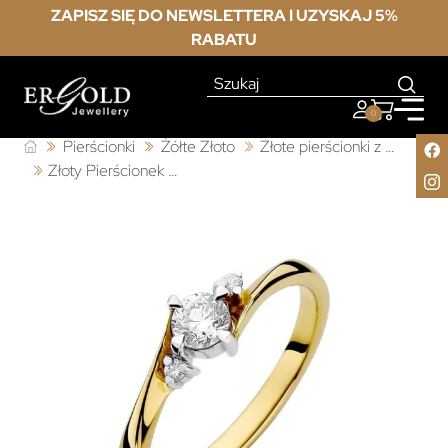
ZAPISZ SIĘ DO NEWSLETTERA I UZYSKAJ 5%
RABATU
0
Pierścionki
Żółte Złoto
Złote pierścionki z brylantem
Złoty Pierścionek 585 z diamentem brylant 0,25ct