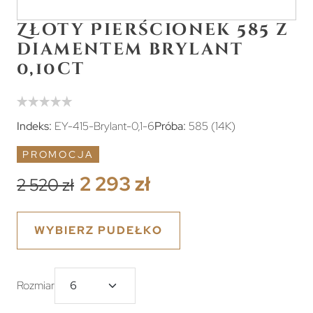
Złoty Pierścionek 585 z
diamentem brylant
0,10ct
Indeks:
EY-415-Brylant-0,1-6
Próba:
585 (14K)
PROMOCJA
2 293 zł
2 520 zł
WYBIERZ PUDEŁKO
Rozmiar