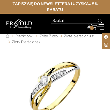
ZAPISZ SIĘ DO NEWSLETTERA I UZYSKAJ 5%
RABATU
0
Pierścionki
Żółte Złoto
Złote pierścionki z brylantem
Złoty Pierścionek 585 z diamentem brylant 0,10ct