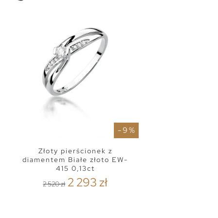
- 9 %
Złoty pierścionek z
diamentem Białe złoto EW-
415 0,13ct
2 293 zł
2 520 zł