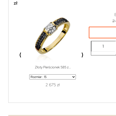
zł
2
⟨
⟩
Złoty Pierścionek 585 z...
Bransoletka do w
2 675 zł
1 z
119 zł
99% off