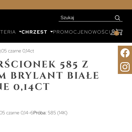
UTERIA
CHRZEST
PROMOCJE
NOWOŚCI
0
,05 czarne 0,14ct
rścionek 585 z
m brylant białe
e 0,14ct
,05 czarne 0,14-6
Próba:
585 (14K)