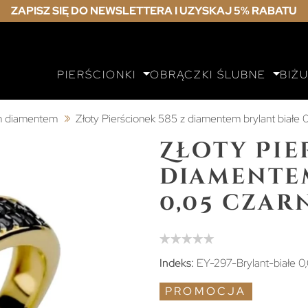
ZAPISZ SIĘ DO NEWSLETTERA I UZYSKAJ 5% RABATU
PIERŚCIONKI
OBRĄCZKI ŚLUBNE
BIŻ
ym diamentem
Złoty Pierścionek 585 z diamentem brylant białe 0
Złoty Pie
diamente
0,05 czarn
Indeks:
EY-297-Brylant-białe 0
PROMOCJA