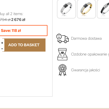
Buy all
2
items:
 794 zł
2 676 zł
Save:
118 zł
Darmowa dostawa
ADD TO BASKET
Ozdobne opakowanie g
yboru...
Gwarancja jakości
ł