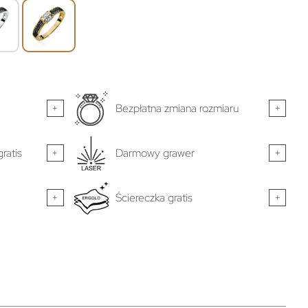
+
Bezpłatna zmiana rozmiaru
+
ratis
+
Darmowy grawer
+
+
Ściereczka gratis
+