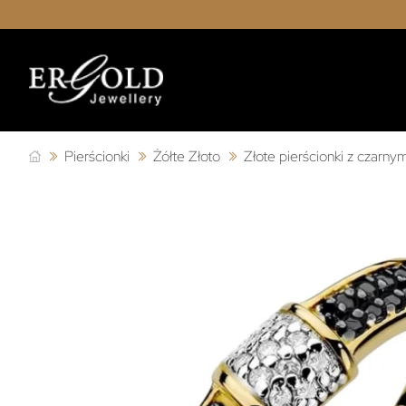
Pierścionki
Żółte Złoto
Złote pierścionki z czarn