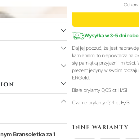
Wysyłka w 3-5 dni rob
Daj jej poczuć, że jest naprawd
kamieniami to niepowtarzalna oka
się pamiątką przyjaźni i miłości
prezent jedyny w swoim rodzaju
ERGold.
tion
Białe brylanty 0,05 ct H/Si
Czarne brylanty 0,14 ct H/Si
Inne warianty
tnym Bransoletka za 1