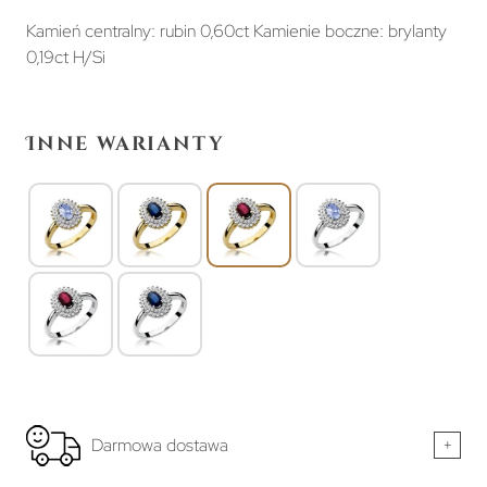
Kamień centralny: rubin 0,60ct Kamienie boczne: brylanty
0,19ct H/Si
Inne warianty
Darmowa dostawa
+