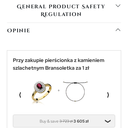
General Product Safety
Regulation
Opinie
Przy zakupie pierścionka z kamieniem
szlachetnym Bransoletka za 1 zł
⟨
⟩
Buy & save
3 723 zł
3 605 zł