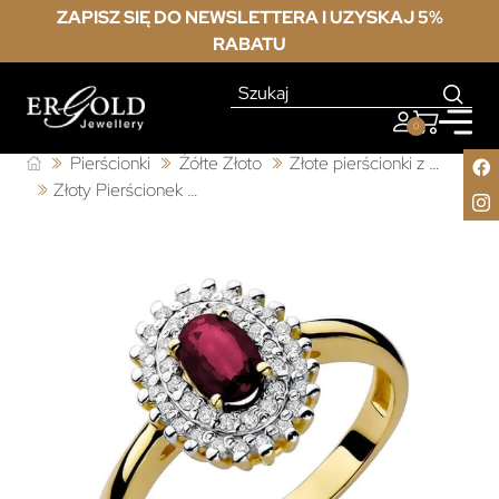
ZAPISZ SIĘ DO NEWSLETTERA I UZYSKAJ 5%
RABATU
0
Pierścionki
Żółte Złoto
Złote pierścionki z rubinem
Złoty Pierścionek 585 z diamentem rubin 0,60ct