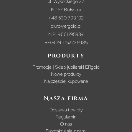
ul. Wysockiego 22
15-167 Białystok
+48 530 793 192
biuro@ergold.pl
NIP: 9661395939
REGON: 052226985
Produkty
Promocje | Sklep jubilerski ERgold
Nowe produkty
Najczęściej kupowane
Nasza firma
Dostawa i zwroty
Regulamin
O nas
Skontaktuj się z nami