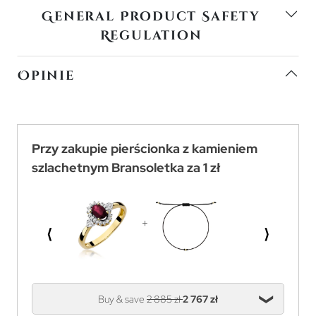
General Product Safety
Regulation
Opinie
Przy zakupie pierścionka z kamieniem
szlachetnym Bransoletka za 1 zł
⟨
⟩
Buy & save
2 885 zł
2 767 zł