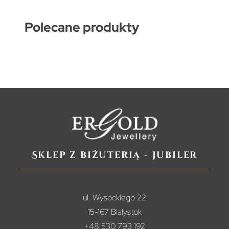
Polecane produkty
Sklep z biżuterią - jubiler
ul. Wysockiego 22
15-167 Białystok
+48 530 793 192