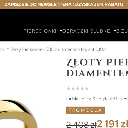
ZAPISZ SIĘ DO NEWSLETTERA I UZYSKAJ 5% RABATU
PIERŚCIONKI
OBRĄCZKI ŚLUBNE
BIŻ
tem
Złoty Pierścionek 585 z diamentem brylant 0,10ct
Złoty Pie
diamentem
Indeks:
EY-225-Brylant-0,1-6
Pr
PROMOCJA
2 191 z
2 408 zł