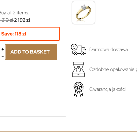
Buy all
2
items:
 310 zł
2 192 zł
Save:
118 zł
Darmowa dostawa
ADD TO BASKET
Ozdobne opakowanie g
yboru...
Gwarancja jakości
ł