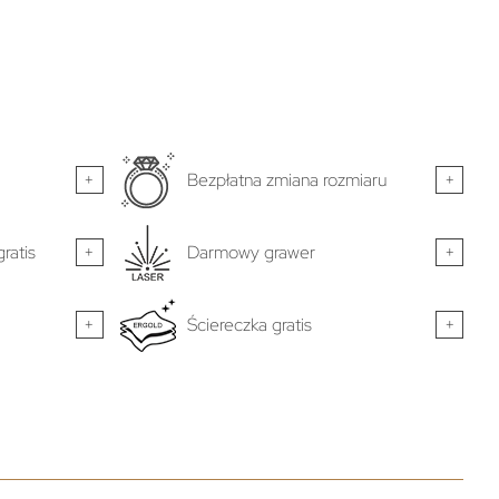
+
Bezpłatna zmiana rozmiaru
+
ratis
+
Darmowy grawer
+
+
Ściereczka gratis
+