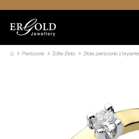
Pierścionki
Żółte Złoto
Złote pierścionki z brylan