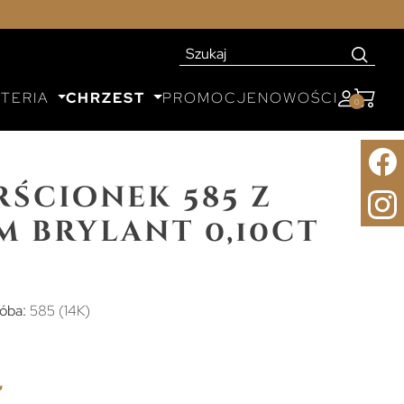
UTERIA
CHRZEST
PROMOCJE
NOWOŚCI
0
rścionek 585 z
 brylant 0,10ct
óba:
585 (14K)
ł