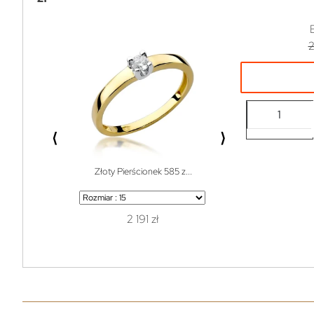
2
⟨
⟩
Złoty Pierścionek 585 z...
Bransoletka do w
2 191 zł
1 z
119 zł
99% off