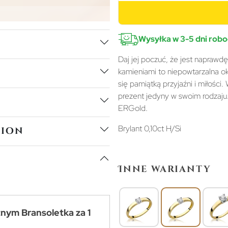
Wysyłka w 3-5 dni rob
Daj jej poczuć, że jest naprawd
kamieniami to niepowtarzalna oka
się pamiątką przyjaźni i miłości
prezent jedyny w swoim rodzaju
ERGold.
Brylant 0,10ct H/Si
tion
Inne warianty
tnym Bransoletka za 1