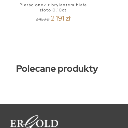
Pierścionek z brylantem białe
złoto 0,10ct
2 191 zł
2 408 zł
Polecane produkty