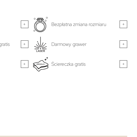
+
Bezpłatna zmiana rozmiaru
+
ratis
+
Darmowy grawer
+
+
Ściereczka gratis
+