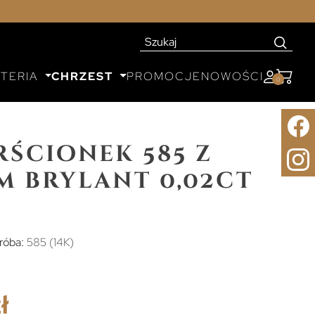
UTERIA
CHRZEST
PROMOCJE
NOWOŚCI
0
rścionek 585 z
 brylant 0,02ct
róba:
585 (14K)
ł