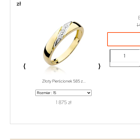
zł
1
⟨
⟩
Złoty Pierścionek 585 z...
Bransoletka do w
1 875 zł
1 z
119 zł
99% off