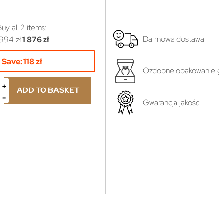
Buy all
2
items:
Darmowa dostawa
 994 zł
1 876 zł
Save:
118 zł
Ozdobne opakowanie g
ADD TO BASKET
Gwarancja jakości
yboru...
ł