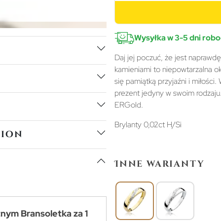
Wysyłka w 3-5 dni rob
Daj jej poczuć, że jest naprawd
kamieniami to niepowtarzalna oka
się pamiątką przyjaźni i miłości
prezent jedyny w swoim rodzaju
ERGold.
Brylanty 0,02ct H/Si
tion
Inne warianty
tnym Bransoletka za 1