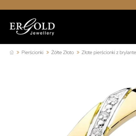
Pierścionki
Żółte Złoto
Złote pierścionki z brylan