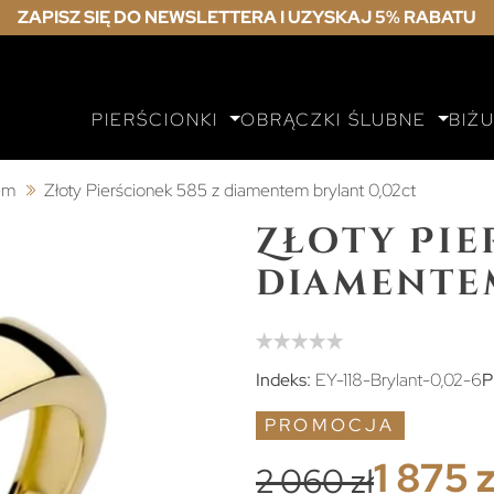
ZAPISZ SIĘ DO NEWSLETTERA I UZYSKAJ 5% RABATU
PIERŚCIONKI
OBRĄCZKI ŚLUBNE
BIŻ
tem
Złoty Pierścionek 585 z diamentem brylant 0,02ct
Złoty Pie
diamentem
Indeks:
EY-118-Brylant-0,02-6
P
PROMOCJA
1 875 z
2 060 zł