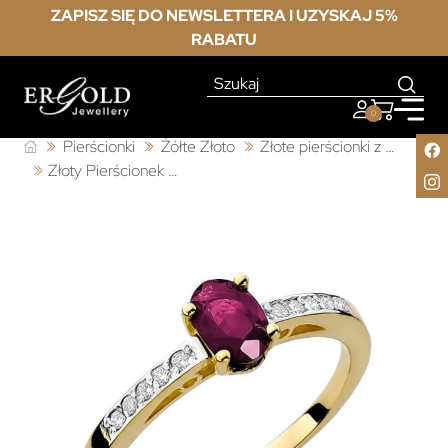
ZAPISZ SIĘ DO NEWSLETTERA I UZYSKAJ 5%
RABATU
0
Pierścionki
Żółte Złoto
Złote pierścionki z rubinem
Złoty Pierścionek 585 z diamentem rubin 0,60ct