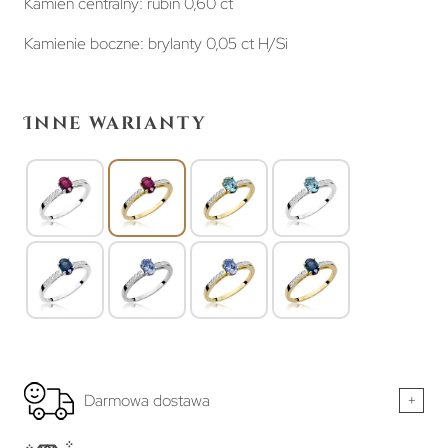
Kamień centralny: rubin 0,60 ct
Kamienie boczne: brylanty 0,05 ct H/Si
Inne warianty
Darmowa dostawa
+