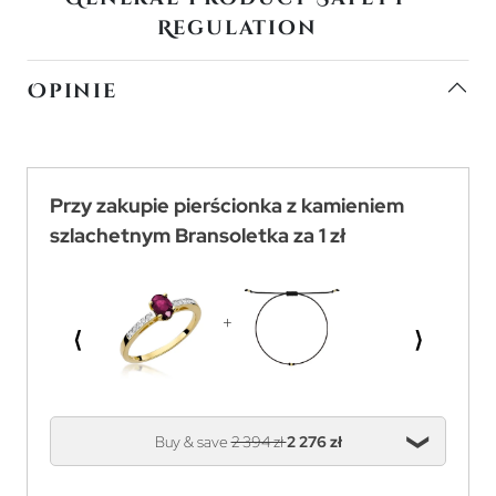
Regulation
Opinie
Przy zakupie pierścionka z kamieniem
szlachetnym Bransoletka za 1 zł
⟨
⟩
Buy & save
2 394 zł
2 276 zł