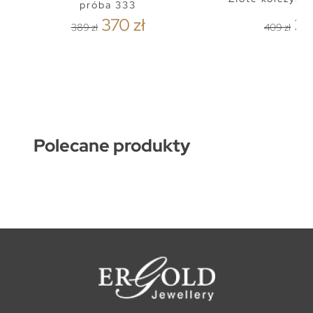
próba 333
370 zł
38
389 zł
409 zł
Polecane produkty