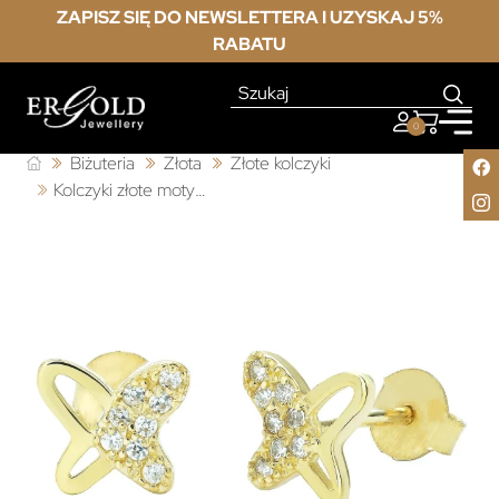
ZAPISZ SIĘ DO NEWSLETTERA I UZYSKAJ 5%
RABATU
0
Biżuteria
Złota
Złote kolczyki
Kolczyki złote motylki z cyrkoniami próba 333