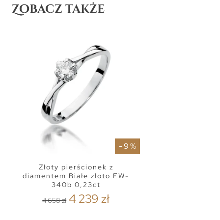
Zobacz także
- 9 %
Złoty pierścionek z
diamentem Białe złoto EW-
340b 0,23ct
4 239 zł
4 658 zł