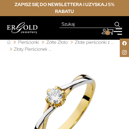
ZAPISZ SIĘ DO NEWSLETTERA I UZYSKAJ 5%
RABATU
0
Pierścionki
Żółte Złoto
Złote pierścionki z brylantem
Złoty Pierścionek 585 z diamentem brylant 0,23ct