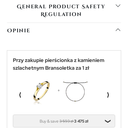
General Product Safety
Regulation
Opinie
Przy zakupie pierścionka z kamieniem
szlachetnym Bransoletka za 1 zł
⟨
⟩
Buy & save
3 593 zł
3 475 zł