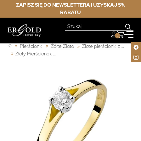
ZAPISZ SIĘ DO NEWSLETTERA I UZYSKAJ 5%
RABATU
0
Pierścionki
Żółte Złoto
Złote pierścionki z brylantem
Złoty Pierścionek 585 z diamentem brylant 0,20ct