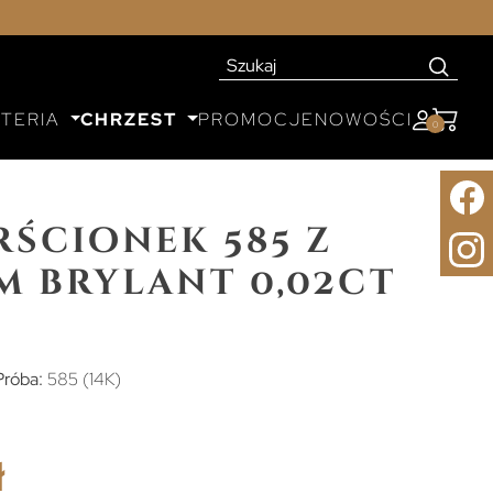
UTERIA
CHRZEST
PROMOCJE
NOWOŚCI
0
rścionek 585 z
 brylant 0,02ct
Próba:
585 (14K)
ł