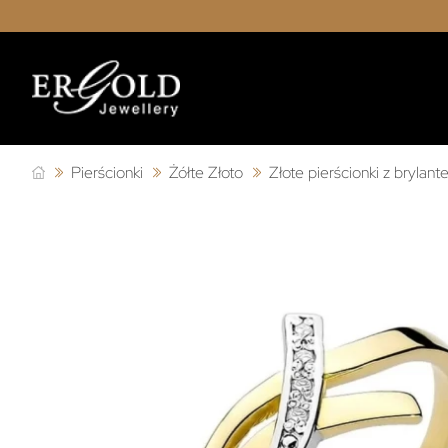
Pierścionki
Żółte Złoto
Złote pierścionki z brylan