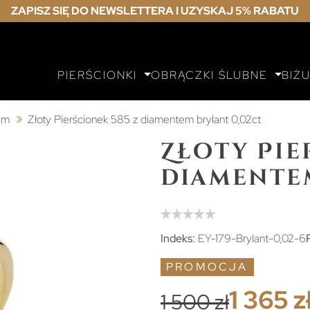
ZAPISZ SIĘ DO NEWSLETTERA I UZYSKAJ 5% RABATU
PIERŚCIONKI
OBRĄCZKI ŚLUBNE
BIŻ
tem
Złoty Pierścionek 585 z diamentem brylant 0,02ct
Złoty Pie
diamentem
Indeks:
EY-179-Brylant-0,02-6
PROMOCJA
1 365 z
1 500 zł