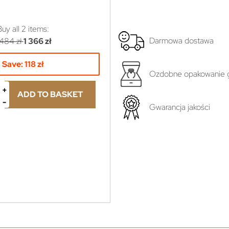
Buy all
2
items:
Darmowa dostawa
 484 zł
1 366 zł
Save:
118 zł
Ozdobne opakowanie g
ADD TO BASKET
Gwarancja jakości
yboru...
ł