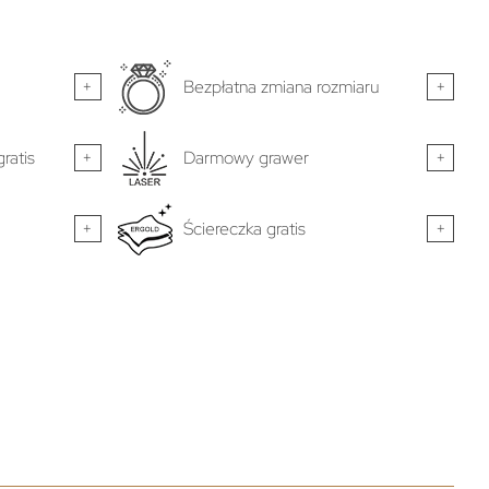
+
Bezpłatna zmiana rozmiaru
+
ratis
+
Darmowy grawer
+
+
Ściereczka gratis
+