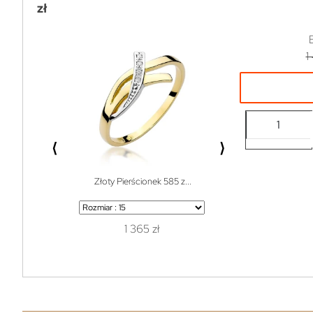
zł
1
⟨
⟩
Złoty Pierścionek 585 z...
Bransoletka do w
1 365 zł
1 z
119 zł
99% off