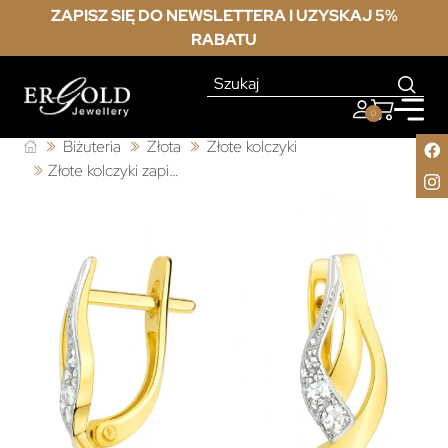
ZAPISZ SIĘ DO NEWSLETTERA I UZYSKAJ 5%
RABATU
0
Biżuteria
Złota
Złote kolczyki
Złote kolczyki zapięcie angielskie cyrkonie pr.333