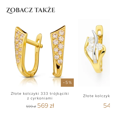
Zobacz także
- 5 %
Złote kolczyki 333 trójkąciki
Złote kolczyki 
z cyrkoniami
569 zł
549 
599 zł