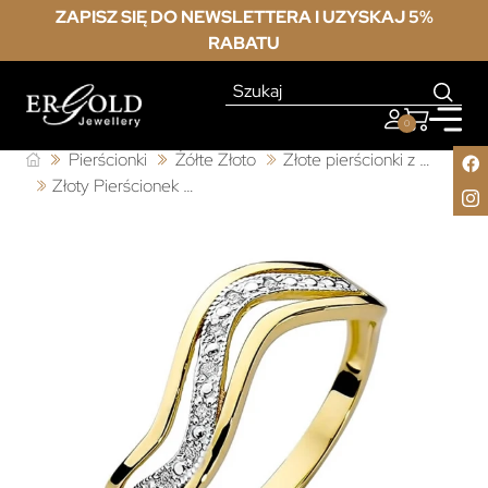
ZAPISZ SIĘ DO NEWSLETTERA I UZYSKAJ 5%
RABATU
0
Pierścionki
Żółte Złoto
Złote pierścionki z brylantem
Złoty Pierścionek 585 z diamentem brylant 0,06ct