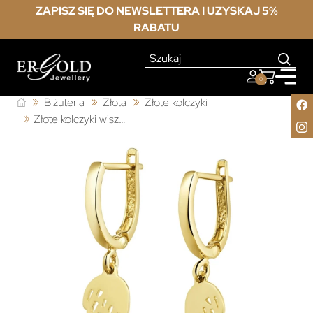
ZAPISZ SIĘ DO NEWSLETTERA I UZYSKAJ 5%
RABATU
0
Biżuteria
Złota
Złote kolczyki
Złote kolczyki wiszące skrzydełka próba 333