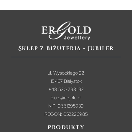
Sklep z biżuterią - jubiler
ul. Wysockiego 22
15-167 Białystok
+48 530 793 192
biuro@ergold.pl
NIP: 9661395939
REGON: 052226985
Produkty