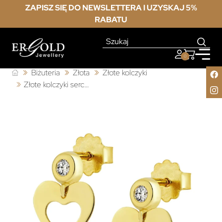
ZAPISZ SIĘ DO NEWSLETTERA I UZYSKAJ 5%
RABATU
0
Biżuteria
Złota
Złote kolczyki
Złote kolczyki serce z cyrkonią 333