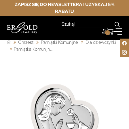
ZAPISZ SIĘ DO NEWSLETTERA I UZYSKAJ 5%
RABATU
0
Chrzest
Pamiątki Komunijne
Dla dziewczynki
Pamiątka Komunijna Dla Dziewczynki Srebrna