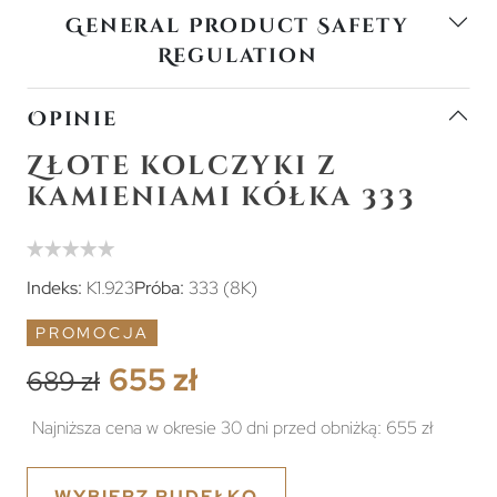
General Product Safety
Regulation
Opinie
Złote kolczyki z
kamieniami kółka 333
Indeks:
K1.923
Próba:
333 (8K)
PROMOCJA
655 zł
689 zł
Najniższa cena w okresie 30 dni przed obniżką:
655 zł
WYBIERZ PUDEŁKO