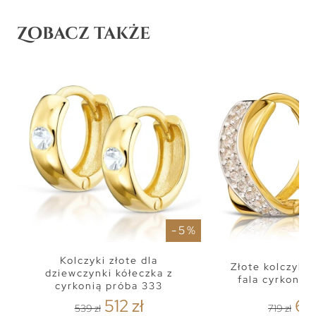
Zobacz także
- 5 %
Kolczyki złote dla
Złote kolczyki
dziewczynki kółeczka z
fala cyrkonie
cyrkonią próba 333
512 zł
68
539 zł
719 zł