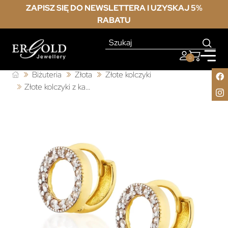
ZAPISZ SIĘ DO NEWSLETTERA I UZYSKAJ 5%
RABATU
0
Biżuteria
Złota
Złote kolczyki
Złote kolczyki z kamieniami kółka 333