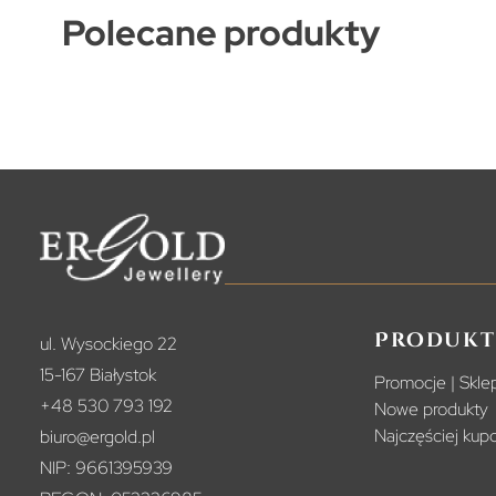
Polecane produkty
Produkt
ul. Wysockiego 22
15-167 Białystok
Promocje | Sklep
+48 530 793 192
Nowe produkty
Najczęściej ku
biuro@ergold.pl
NIP: 9661395939