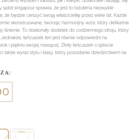
t zarówno wyrazem luksusu, jak i klasyki, doskonale nadając się
splot singapour sprawia, że jest to biżuteria niezwykle
je, że będzie cieszyć swoją właścicielkę przez wiele lat. Każde
ernie skonstruowane, tworząc harmonijny wzór, który delikatnie
ny lśnienie. To doskonały dodatek do codziennego stroju, który
. Jednakże, łańcuszek ten jest równie odpowiedni na
rok i piękno swojej noszącej. Złoty łańcuszek o splocie
 to także wyraz stylu i klasy, który pozostanie dziedzictwem na
za:
00