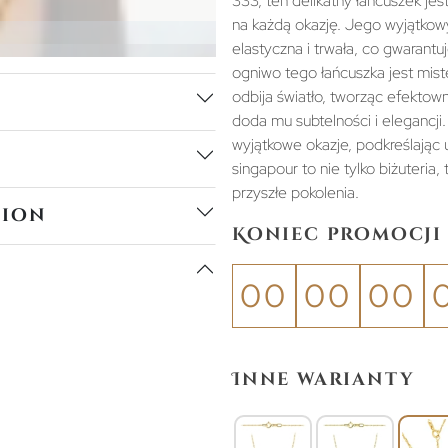
333, ten delikatny łańcuszek jes
na każdą okazję. Jego wyjątkowy 
elastyczna i trwała, co gwarantu
ogniwo tego łańcuszka jest mist
odbija światło, tworząc efektow
doda mu subtelności i elegancji
wyjątkowe okazje, podkreślając u
singapour to nie tylko biżuteria,
przyszłe pokolenia.
tion
Koniec promocji 
00
00
00
Inne warianty