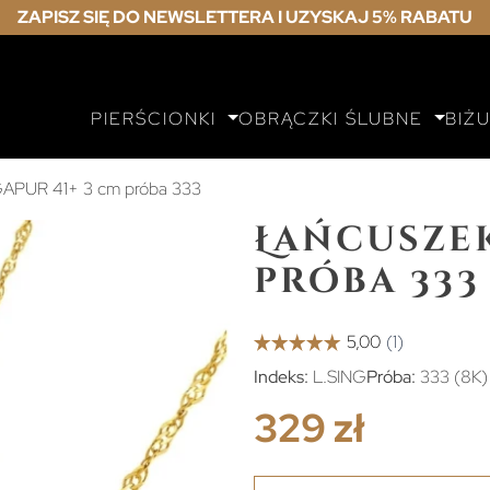
ZAPISZ SIĘ DO NEWSLETTERA I UZYSKAJ 5% RABATU
PIERŚCIONKI
OBRĄCZKI ŚLUBNE
BIŻ
GAPUR 41+ 3 cm próba 333
Łańcuszek
próba 333
Indeks:
L.SING
Próba:
333 (8K)
329 zł