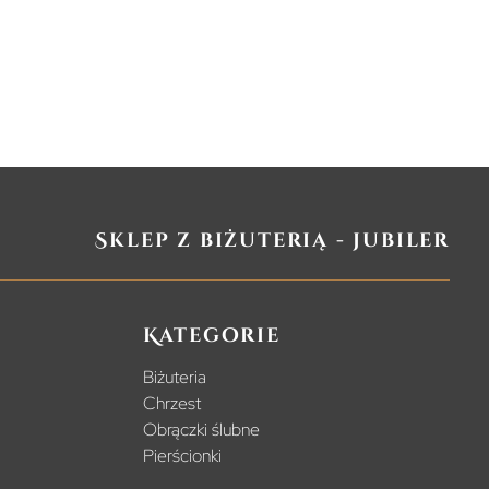
Sklep z biżuterią - jubiler
Kategorie
Biżuteria
Chrzest
Obrączki ślubne
Pierścionki