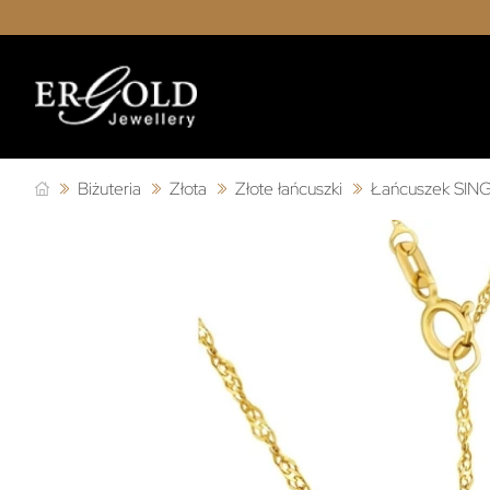
Biżuteria
Złota
Złote łańcuszki
Łańcuszek SIN