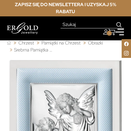
ZAPISZ SIĘ DO NEWSLETTERA I UZYSKAJ 5%
RABATU
0
Chrzest
Pamiątki na Chrzest
Obrazki
Srebrna Pamiątka Chrztu Świętego