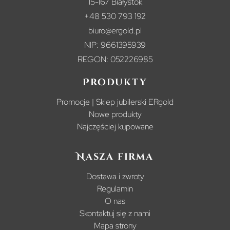
15-167 Białystok
+48 530 793 192
biuro@ergold.pl
NIP: 9661395939
REGON: 052226985
Produkty
Promocje | Sklep jubilerski ERgold
Nowe produkty
Najczęściej kupowane
Nasza firma
Dostawa i zwroty
Regulamin
O nas
Skontaktuj się z nami
Mapa strony