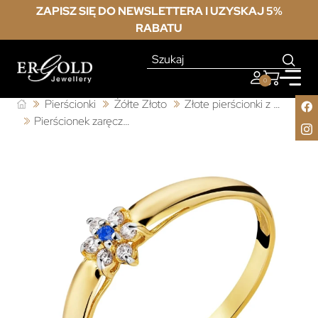
ZAPISZ SIĘ DO NEWSLETTERA I UZYSKAJ 5%
RABATU
0
Pierścionki
Żółte Złoto
Złote pierścionki z cyrkonią
Pierścionek zaręczynowy niebieski kwiatek