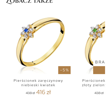
Zobacz także
BRAK 
- 5 %
Pierścionek zaręczynowy
Pierścionek z
niebieski kwiatek
złoty zielony 
416 zł
41
438 zł
438 zł