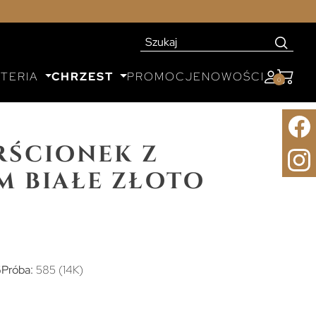
UTERIA
CHRZEST
PROMOCJE
NOWOŚCI
0
rścionek z
m białe złoto
6
Próba:
585 (14K)