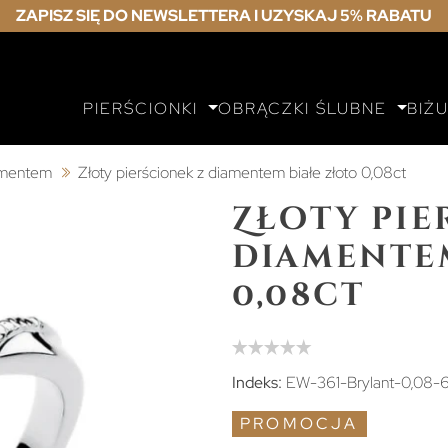
ZAPISZ SIĘ DO NEWSLETTERA I UZYSKAJ 5% RABATU
PIERŚCIONKI
OBRĄCZKI ŚLUBNE
BIŻ
iamentem
Złoty pierścionek z diamentem białe złoto 0,08ct
Złoty pie
diamente
0,08ct
Indeks:
EW-361-Brylant-0,08-
PROMOCJA