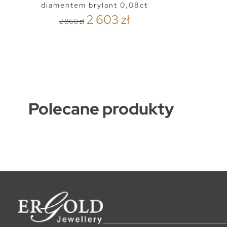
diamentem brylant 0,08ct
2 603 zł
2 860 zł
Polecane produkty