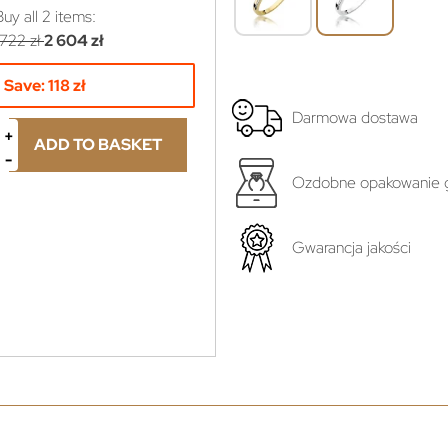
Buy all
2
items:
 722 zł
2 604 zł
Save:
118 zł
Darmowa dostawa
ADD TO BASKET
Ozdobne opakowanie g
yboru...
Gwarancja jakości
ł