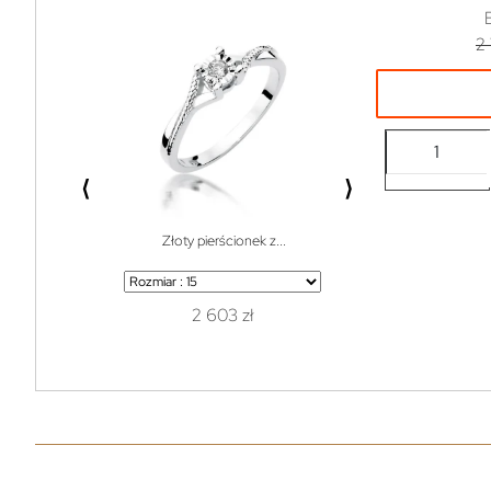
2
⟨
⟩
Złoty pierścionek z...
Bransoletka do w
2 603 zł
1 z
119 zł
99% off