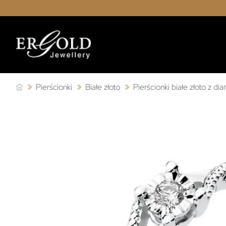
Pierścionki
Białe złoto
Pierścionki białe złoto z d