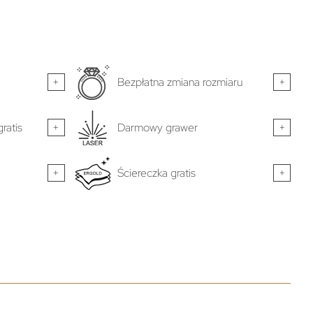
+
Bezpłatna zmiana rozmiaru
+
ratis
+
Darmowy grawer
+
+
Ściereczka gratis
+