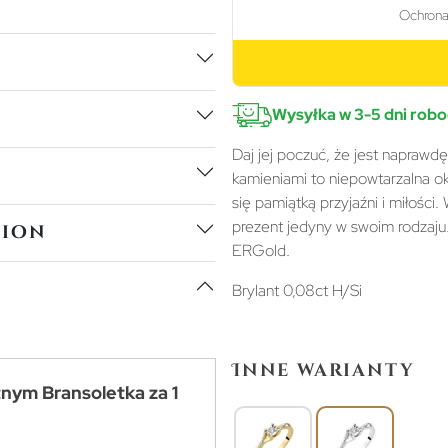
Wysyłka w 3-5 dni rob
Daj jej poczuć, że jest naprawd
kamieniami to niepowtarzalna oka
się pamiątką przyjaźni i miłości
prezent jedyny w swoim rodzaju
tion
ERGold.
Brylant 0,08ct H/Si
Inne warianty
tnym Bransoletka za 1