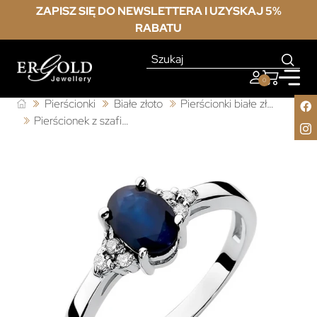
ZAPISZ SIĘ DO NEWSLETTERA I UZYSKAJ 5%
RABATU
0
Pierścionki
Białe złoto
Pierścionki białe złoto z szafirem
Pierścionek z szafirem białe złoto