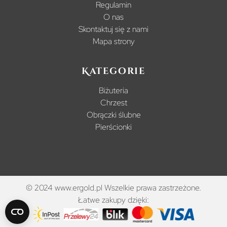
Regulamin
O nas
Skontaktuj się z nami
Mapa strony
Kategorie
Biżuteria
Chrzest
Obrączki ślubne
Pierścionki
© 2024 www.ergold.pl Wszelkie prawa zastrzeżone.
Łatwe zakupy dzięki: