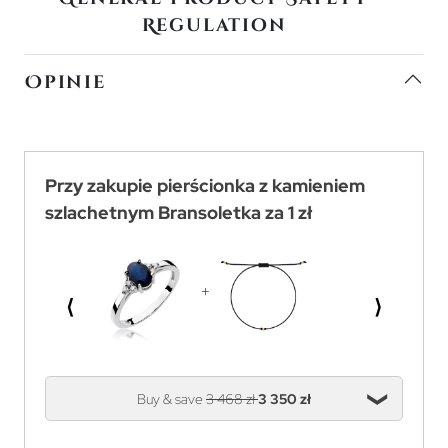
Regulation
Opinie
Przy zakupie pierścionka z kamieniem
szlachetnym Bransoletka za 1 zł
⟨
⟩
Buy & save
3 468 zł
3 350 zł