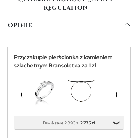
Regulation
Opinie
Przy zakupie pierścionka z kamieniem
szlachetnym Bransoletka za 1 zł
⟨
⟩
Buy & save
2 893 zł
2 775 zł