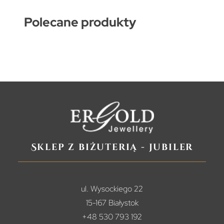
Polecane produkty
Sklep z biżuterią - jubiler
ul. Wysockiego 22
15-167 Białystok
+48 530 793 192