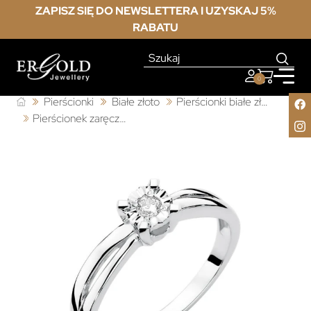
ZAPISZ SIĘ DO NEWSLETTERA I UZYSKAJ 5%
RABATU
0
Pierścionki
Białe złoto
Pierścionki białe złoto z diamentem
Pierścionek zaręczynowy z diamentem białe złoto 0,08ct