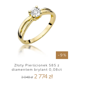
- 9 %
Złoty Pierścionek 585 z
diamentem brylant 0,08ct
2 774 zł
3 048 zł