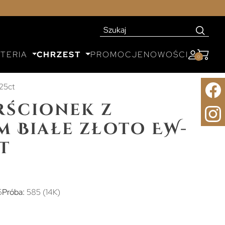
UTERIA
CHRZEST
PROMOCJE
NOWOŚCI
0
,25ct
rścionek z
 Białe złoto EW-
t
6
Próba:
585 (14K)