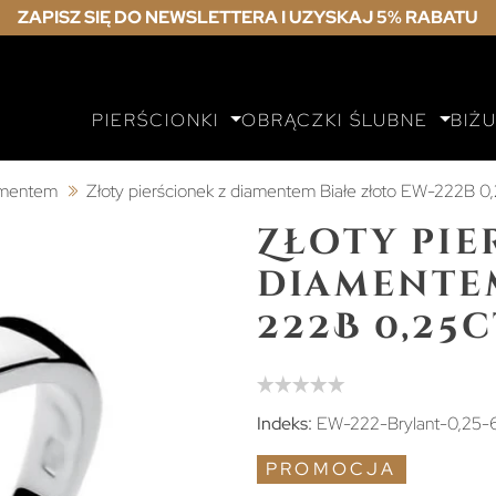
ZAPISZ SIĘ DO NEWSLETTERA I UZYSKAJ 5% RABATU
PIERŚCIONKI
OBRĄCZKI ŚLUBNE
BIŻ
iamentem
Złoty pierścionek z diamentem Białe złoto EW-222B 0
Złoty pie
diamentem
222B 0,25c
Indeks:
EW-222-Brylant-0,25-
PROMOCJA