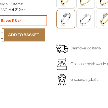
Buy all
2
items:
 330 zł
4 212 zł
Save:
118 zł
ADD TO BASKET
Darmowa dostawa
yboru...
Ozdobne opakowanie g
ł
Gwarancja jakości