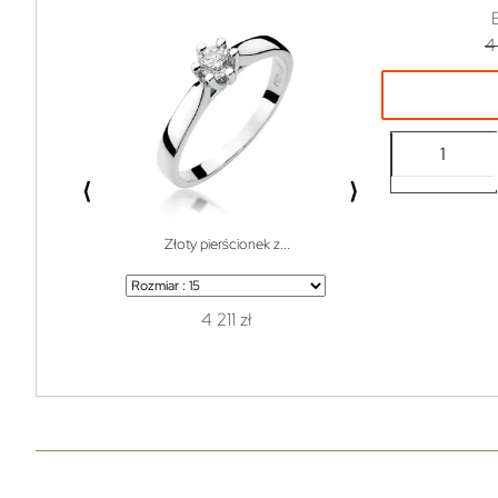
4
⟨
⟩
Złoty pierścionek z...
Bransoletka do w
4 211 zł
1 z
119 zł
99% off