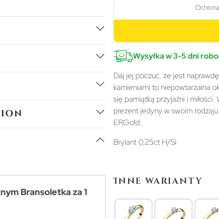
Wysyłka w 3-5 dni rob
Daj jej poczuć, że jest naprawd
kamieniami to niepowtarzalna oka
się pamiątką przyjaźni i miłości
prezent jedyny w swoim rodzaju
tion
ERGold.
Brylant 0,25ct H/Si
Inne warianty
tnym Bransoletka za 1