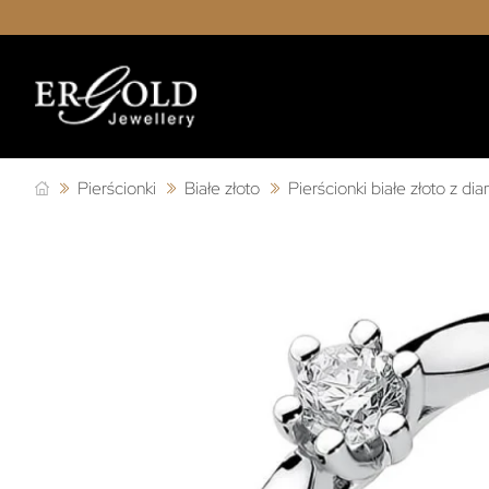
Pierścionki
Białe złoto
Pierścionki białe złoto z d