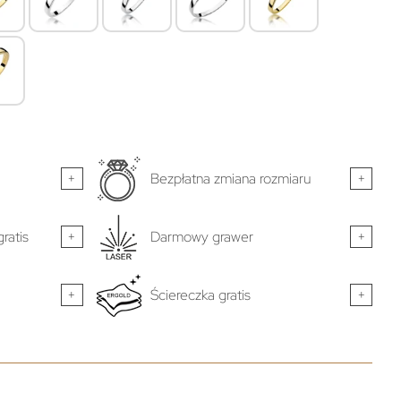
+
Bezpłatna zmiana rozmiaru
+
ratis
+
Darmowy grawer
+
+
Ściereczka gratis
+