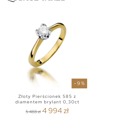
- 9 %
Złoty Pierścionek 585 z
diamentem brylant 0,30ct
4 994 zł
5 488 zł