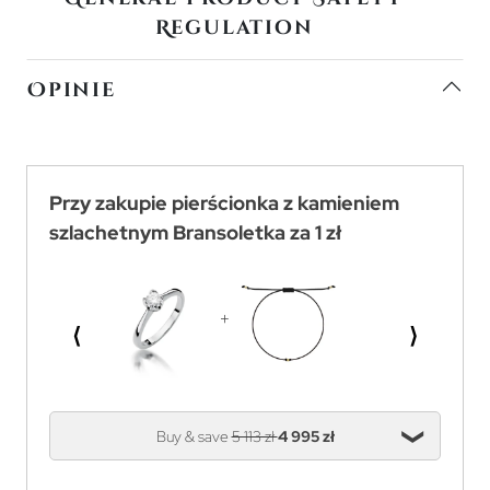
Regulation
Opinie
Przy zakupie pierścionka z kamieniem
szlachetnym Bransoletka za 1 zł
⟨
⟩
Buy & save
5 113 zł
4 995 zł