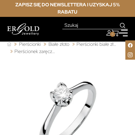
ZAPISZ SIĘ DO NEWSLETTERA I UZYSKAJ 5%
RABATU
0
Pierścionki
Białe złoto
Pierścionki białe złoto z diamentem
Pierścionek zaręczynowy diament białe złoto 0,30ct