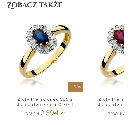
Zobacz także
- 9 %
Złoty Pierścionek 585 z
Złoty Pierści
diamentem szafir 0,70ct
diamentem ru
2 894 zł
2 8
3 180 zł
3 100 zł