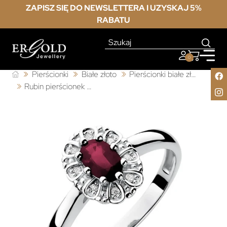
ZAPISZ SIĘ DO NEWSLETTERA I UZYSKAJ 5%
RABATU
0
Pierścionki
Białe złoto
Pierścionki białe złoto z rubinem
Rubin pierścionek białe złoto 0,60ct