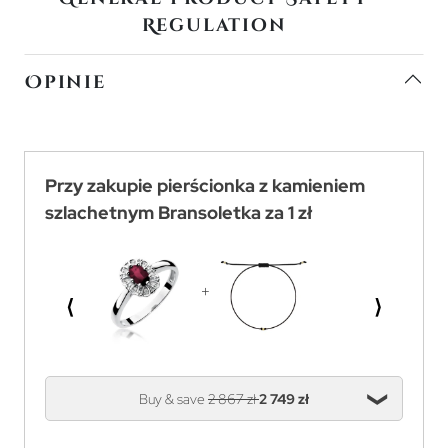
Regulation
Opinie
Przy zakupie pierścionka z kamieniem
szlachetnym Bransoletka za 1 zł
⟨
⟩
Buy & save
2 867 zł
2 749 zł