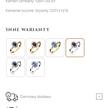
Kamień centralny: rubin 0,60ct
Kamienie boczne: brylanty 0,07ct H/Si
Inne warianty
Darmowa dostawa
+