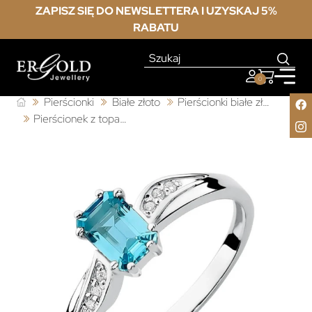
ZAPISZ SIĘ DO NEWSLETTERA I UZYSKAJ 5%
RABATU
0
Pierścionki
Białe złoto
Pierścionki białe złoto z topazem
Pierścionek z topazem białe złoto 0,65ct