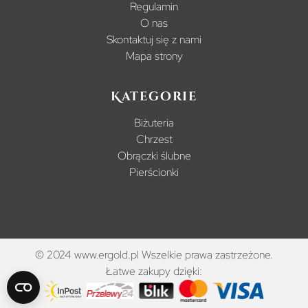
Regulamin
O nas
Skontaktuj się z nami
Mapa strony
Kategorie
Biżuteria
Chrzest
Obrączki ślubne
Pierścionki
© 2024 www.ergold.pl Wszelkie prawa zastrzeżone.
Łatwe zakupy dzięki: