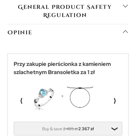
General Product Safety
Regulation
Opinie
Przy zakupie pierścionka z kamieniem
szlachetnym Bransoletka za 1 zł
⟨
⟩
Buy & save
2 485 zł
2 367 zł