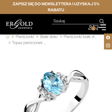
ZAPISZ SIĘ DO NEWSLETTERA I UZYSKAJ 5%
RABATU
0
Pierścionki
Białe złoto
Pierścionki białe złoto z topazem
Topaz pierścionek białe złoto 0,50ct