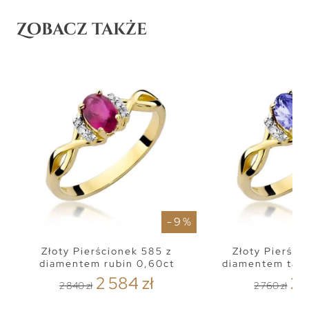
Zobacz także
- 9 %
Złoty Pierścionek 585 z
Złoty Pierści
diamentem rubin 0,60ct
diamentem tanz
2 584 zł
2 
2 840 zł
2 760 zł