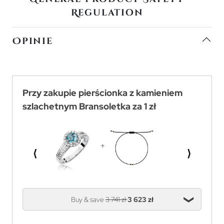
Regulation
Opinie
Przy zakupie pierścionka z kamieniem
szlachetnym Bransoletka za 1 zł
⟨
⟩
Buy & save
3 741 zł
3 623 zł