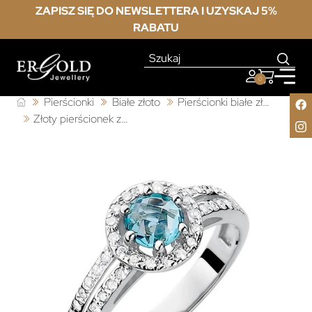
ZAPISZ SIĘ DO NEWSLETTERA I UZYSKAJ 5%
RABATU
0
Pierścionki
Białe złoto
Pierścionki białe złoto z topazem
Złoty pierścionek z topazem białe złoto 0,50ct