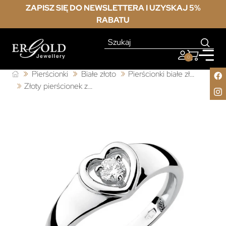
ZAPISZ SIĘ DO NEWSLETTERA I UZYSKAJ 5%
RABATU
0
Pierścionki
Białe złoto
Pierścionki białe złoto z diamentem
Złoty pierścionek z diamentem Białe złoto EW-1 0,10ct