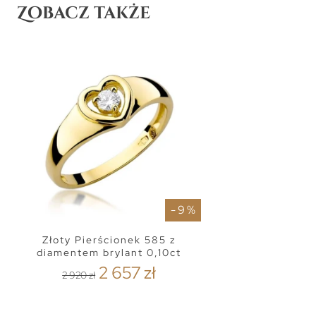
Zobacz także
- 9 %
Złoty Pierścionek 585 z
diamentem brylant 0,10ct
2 657 zł
2 920 zł