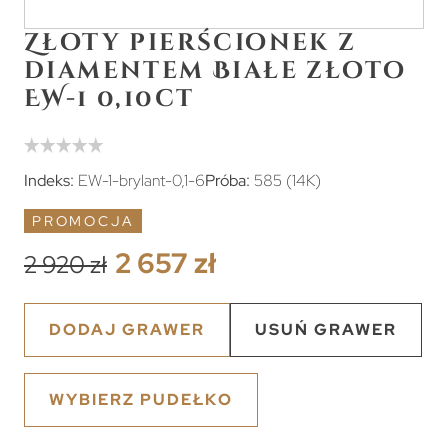
Złoty pierścionek z
diamentem Białe złoto
EW-1 0,10ct
Indeks:
EW-1-brylant-0,1-6
Próba:
585 (14K)
PROMOCJA
2 657 zł
2 920 zł
DODAJ GRAWER
USUŃ GRAWER
WYBIERZ PUDEŁKO