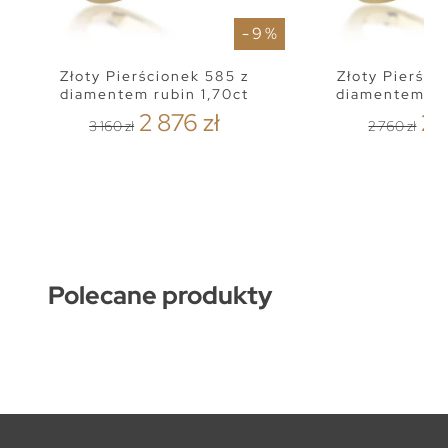
- 9 %
Złoty Pierścionek 585 z
Złoty Pierści
diamentem rubin 1,70ct
diamentem to
2 876 zł
2 
3 160 zł
2 760 zł
Polecane produkty