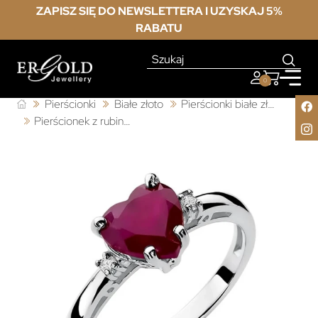
ZAPISZ SIĘ DO NEWSLETTERA I UZYSKAJ 5%
RABATU
0
Pierścionki
Białe złoto
Pierścionki białe złoto z rubinem
Pierścionek z rubinem białe złoto 1,70ct