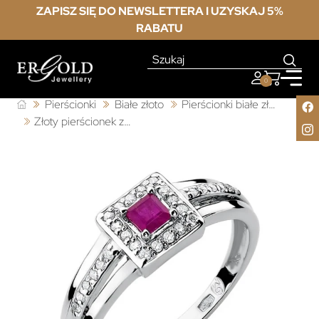
ZAPISZ SIĘ DO NEWSLETTERA I UZYSKAJ 5%
RABATU
0
Pierścionki
Białe złoto
Pierścionki białe złoto z rubinem
Złoty pierścionek z rubinem białe złoto 0,20ct