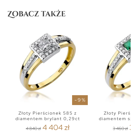
Zobacz także
- 9 %
Złoty Pierścionek 585 z
Złoty Pierści
diamentem brylant 0,29ct
diamentem szma
4 404 zł
3 
4 840 zł
3 460 zł