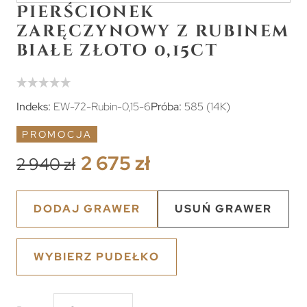
Pierścionek
zaręczynowy z rubinem
białe złoto 0,15ct
Indeks:
EW-72-Rubin-0,15-6
Próba:
585 (14K)
PROMOCJA
2 675 zł
2 940 zł
DODAJ GRAWER
USUŃ GRAWER
WYBIERZ PUDEŁKO