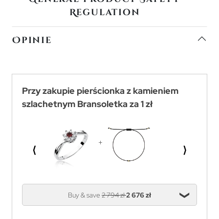
Regulation
Opinie
Przy zakupie pierścionka z kamieniem
szlachetnym Bransoletka za 1 zł
⟨
⟩
Buy & save
2 794 zł
2 676 zł