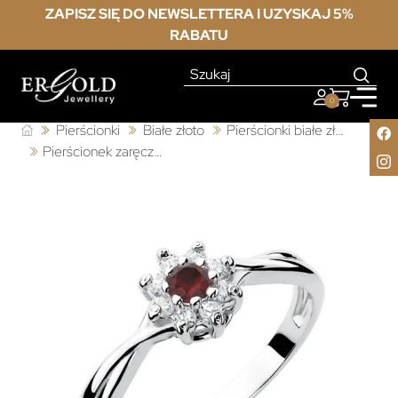
ZAPISZ SIĘ DO NEWSLETTERA I UZYSKAJ 5%
RABATU
0
Pierścionki
Białe złoto
Pierścionki białe złoto z rubinem
Pierścionek zaręczynowy z rubinem białe złoto 0,15ct