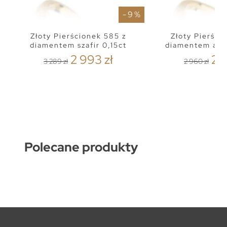
- 9 %
Złoty Pierścionek 585 z
Złoty Pierści
diamentem szafir 0,15ct
diamentem ame
2 993 zł
2 
3 289 zł
2 960 zł
Polecane produkty