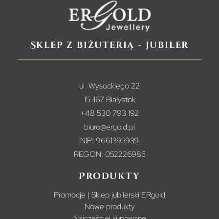
Sklep z biżuterią - jubiler
ul. Wysockiego 22
15-167 Białystok
+48 530 793 192
biuro@ergold.pl
NIP: 9661395939
REGON: 052226985
Produkty
Promocje | Sklep jubilerski ERgold
Nowe produkty
Najczęściej kupowane