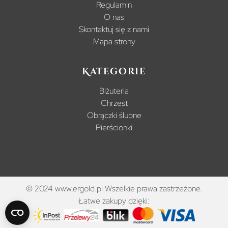
Regulamin
O nas
Skontaktuj się z nami
Mapa strony
Kategorie
Biżuteria
Chrzest
Obrączki ślubne
Pierścionki
© 2024 www.ergold.pl Wszelkie prawa zastrzeżone.
Łatwe zakupy dzięki: