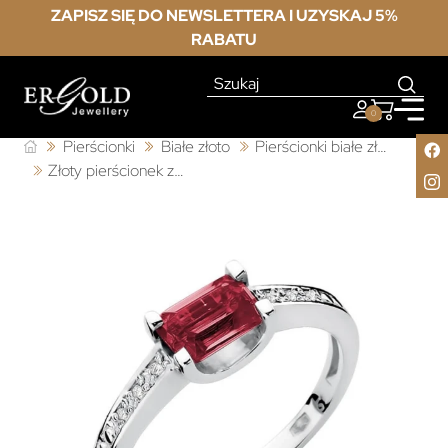
ZAPISZ SIĘ DO NEWSLETTERA I UZYSKAJ 5%
RABATU
0
Pierścionki
Białe złoto
Pierścionki białe złoto z rubinem
Złoty pierścionek z rubinem białe złoto