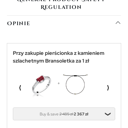
Regulation
Opinie
Przy zakupie pierścionka z kamieniem
szlachetnym Bransoletka za 1 zł
⟨
⟩
Buy & save
2 485 zł
2 367 zł