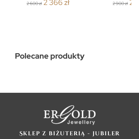
2 366 zł
2 
2 600 zł
2 900 zł
Polecane produkty
Sklep z biżuterią - jubiler