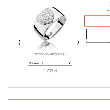
4
⟨
⟩
Pierścionek obrączka z...
Bransoletka do w
4 732 zł
1 z
119 zł
99% off