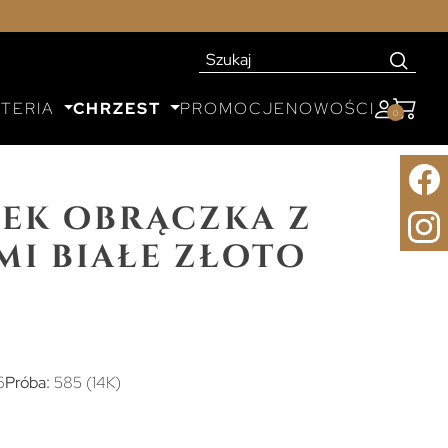
UTERIA
CHRZEST
PROMOCJE
NOWOŚCI
0
nek obrączka z
i białe złoto
6
Próba:
585 (14K)