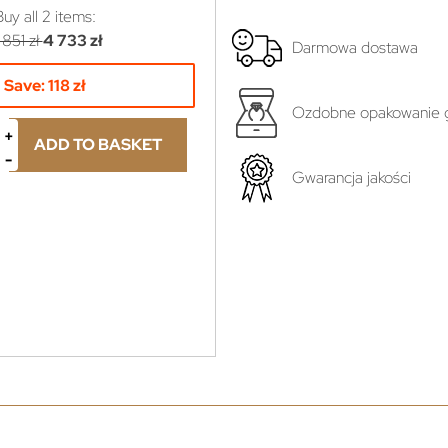
Buy all
2
items:
 851 zł
4 733 zł
Darmowa dostawa
Save:
118 zł
Ozdobne opakowanie g
ADD TO BASKET
Gwarancja jakości
yboru...
ł