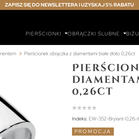
ZAPISZ SIĘ DO NEWSLETTERA I UZYSKAJ 5% RABATU
PIERŚCIONKI
OBRĄCZKI ŚLUBNE
BIŻ
iamentem
Pierścionek obrączka z diamentami białe złoto 0,26ct
Pierścio
diamentam
0,26ct
Indeks:
EW-352-Brylant-0,26-
PROMOCJA