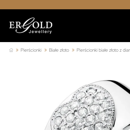
Pierścionki
Białe złoto
Pierścionki białe złoto z d