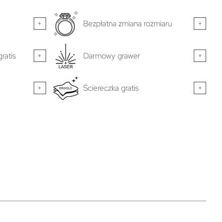
+
Bezpłatna zmiana rozmiaru
+
ratis
+
Darmowy grawer
+
+
Ściereczka gratis
+