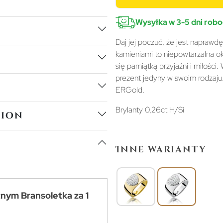
Wysyłka w 3-5 dni rob
Daj jej poczuć, że jest naprawd
kamieniami to niepowtarzalna oka
się pamiątką przyjaźni i miłości
prezent jedyny w swoim rodzaju
ERGold.
Brylanty 0,26ct H/Si
tion
Inne warianty
tnym Bransoletka za 1