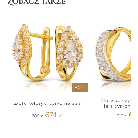
Zobacz także
- 5 %
Złote kolczyki
Złote kolczyki cyrkonie 333
fala cyrkonie
674 zł
68
709 zł
719 zł