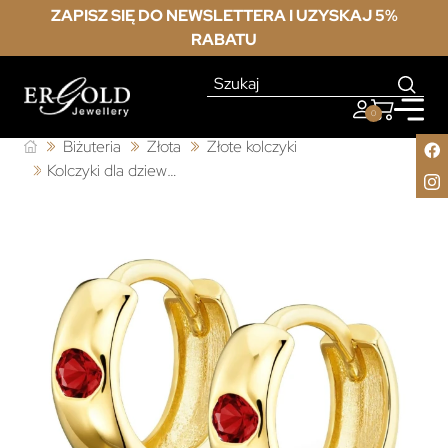
ZAPISZ SIĘ DO NEWSLETTERA I UZYSKAJ 5%
RABATU
0
Biżuteria
Złota
Złote kolczyki
Kolczyki dla dziewczynki kółeczka rubinowa cyrkonia pr.333