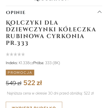
Opinie
Kolczyki dla
dziewczynki kółeczka
rubinowa cyrkonia
pr.333
Indeks:
K1.338cz
Próba:
333 (8K)
PROMOCJA
522 zł
549 zł
Najniższa cena w okresie 30 dni przed obniżką:
522 zł