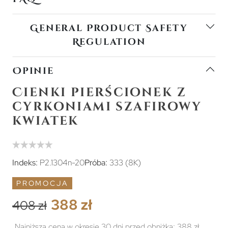
General Product Safety
Regulation
Opinie
Cienki pierścionek z
cyrkoniami szafirowy
kwiatek
Indeks:
P2.1304n-20
Próba:
333 (8K)
PROMOCJA
388 zł
408 zł
Najniższa cena w okresie 30 dni przed obniżką:
388 zł