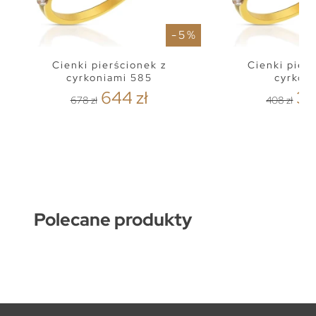
- 5 %
Cienki pierścionek z
Cienki pier
cyrkoniami 585
cyrkon
644 zł
38
678 zł
408 zł
Polecane produkty