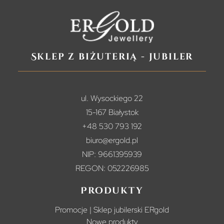
Sklep z biżuterią - jubiler
ul. Wysockiego 22
15-167 Białystok
+48 530 793 192
biuro@ergold.pl
NIP: 9661395939
REGON: 052226985
Produkty
Promocje | Sklep jubilerski ERgold
Nowe produkty