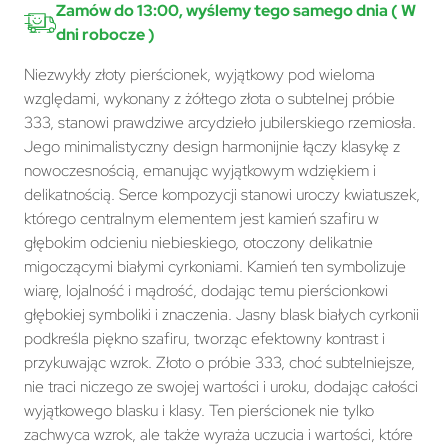
Zamów do 13:00, wyślemy tego samego dnia ( W
dni robocze )
Niezwykły złoty pierścionek, wyjątkowy pod wieloma
względami, wykonany z żółtego złota o subtelnej próbie
333, stanowi prawdziwe arcydzieło jubilerskiego rzemiosła.
Jego minimalistyczny design harmonijnie łączy klasykę z
nowoczesnością, emanując wyjątkowym wdziękiem i
delikatnością. Serce kompozycji stanowi uroczy kwiatuszek,
którego centralnym elementem jest kamień szafiru w
głębokim odcieniu niebieskiego, otoczony delikatnie
migoczącymi białymi cyrkoniami. Kamień ten symbolizuje
wiarę, lojalność i mądrość, dodając temu pierścionkowi
głębokiej symboliki i znaczenia. Jasny blask białych cyrkonii
podkreśla piękno szafiru, tworząc efektowny kontrast i
przykuwając wzrok. Złoto o próbie 333, choć subtelniejsze,
nie traci niczego ze swojej wartości i uroku, dodając całości
wyjątkowego blasku i klasy. Ten pierścionek nie tylko
zachwyca wzrok, ale także wyraża uczucia i wartości, które