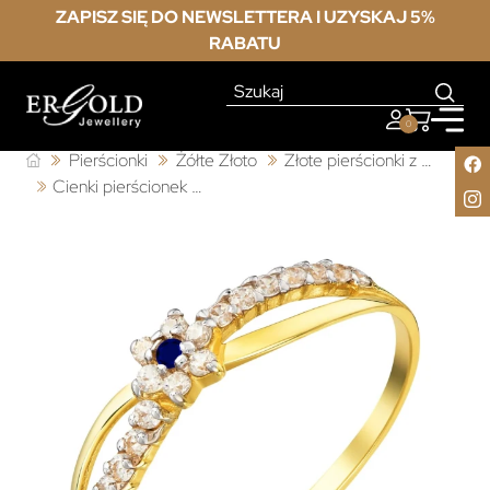
ZAPISZ SIĘ DO NEWSLETTERA I UZYSKAJ 5%
RABATU
0
Pierścionki
Żółte Złoto
Złote pierścionki z cyrkonią
Cienki pierścionek z cyrkoniami szafirowy kwiatek