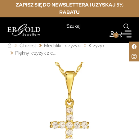
ZAPISZ SIĘ DO NEWSLETTERA I UZYSKAJ 5%
RABATU
0
Chrzest
Medaliki i krzyżyki
Krzyżyki
Piękny krzyżyk z cyrkoniami