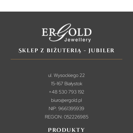
Sklep z biżuterią - jubiler
ul. Wysockiego 22
15-167 Białystok
+48 530 793 192
biuro@ergold.pl
NIP: 9661395939
REGON: 052226985
Produkty