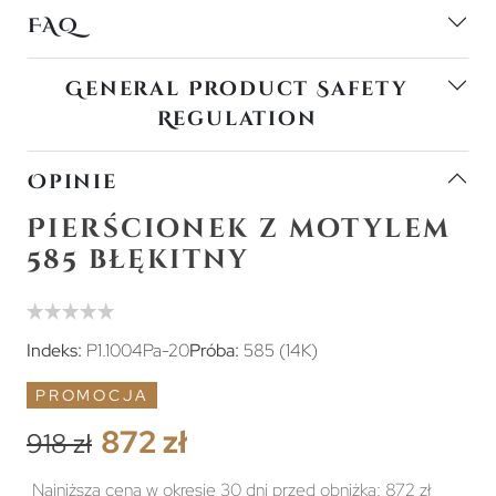
FAQ
General Product Safety
Regulation
Opinie
Pierścionek z motylem
585 błękitny
Indeks:
P1.1004Pa-20
Próba:
585 (14K)
PROMOCJA
872 zł
918 zł
Najniższa cena w okresie 30 dni przed obniżką:
872 zł