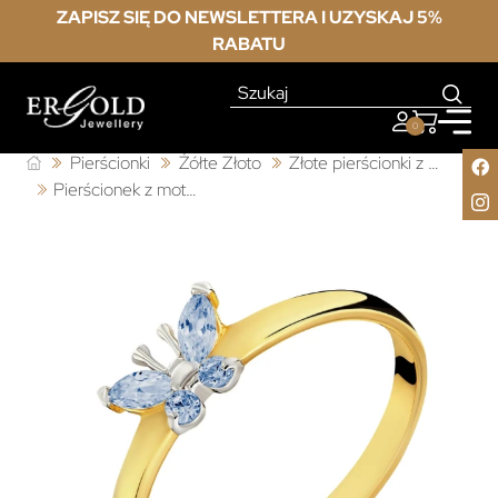
ZAPISZ SIĘ DO NEWSLETTERA I UZYSKAJ 5%
RABATU
0
Pierścionki
Żółte Złoto
Złote pierścionki z cyrkonią
Pierścionek z motylem 585 błękitny