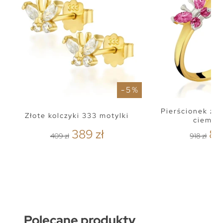
- 5 %
Pierścionek z 
Złote kolczyki 333 motylki
ciemny
389 zł
87
409 zł
918 zł
Polecane produkty