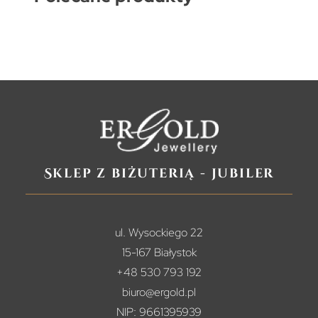
Sklep z biżuterią - jubiler
ul. Wysockiego 22
15-167 Białystok
+48 530 793 192
biuro@ergold.pl
NIP: 9661395939