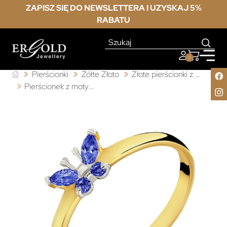
ZAPISZ SIĘ DO NEWSLETTERA I UZYSKAJ 5%
RABATU
0
Pierścionki
Żółte Złoto
Złote pierścionki z cyrkonią
Pierścionek z motylem 333 niebieski