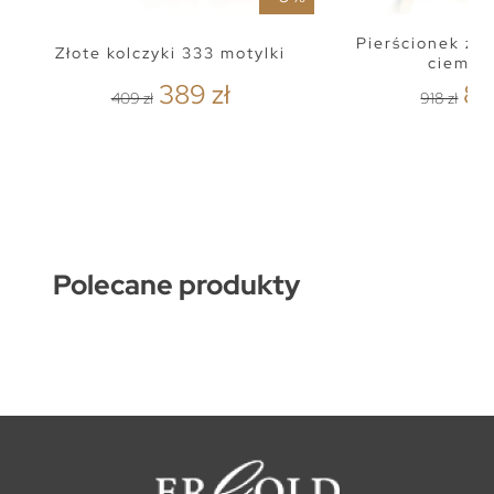
Pierścionek z 
Złote kolczyki 333 motylki
ciemny
389 zł
87
409 zł
918 zł
Polecane produkty